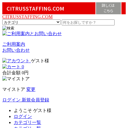
詳しくは
CITRUSSTAFFING.COM
こちら
CITRUSSTAFFING.COM
ご利用案内
お問い合わせ
ゲスト様
0
合計金額
0円
マイストア
変更
ログイン
新規会員登録
ようこそ
ゲスト様
ログイン
カテゴリ一覧