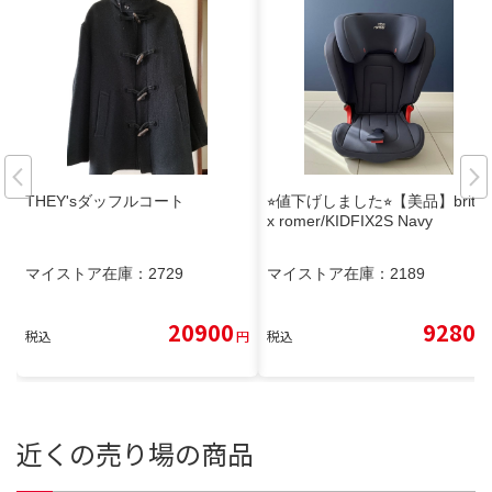
THEY'sダッフルコート
⭐︎値下げしました⭐︎【美品】brita
x romer/KIDFIX2S Navy
マイストア在庫：
2729
マイストア在庫：
2189
20900
9280
税込
円
税込
円
近くの売り場の商品