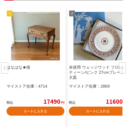
はなはな★様
未使用 ウェッジウッド フロレン
ティーン/ピンク 27cmプレート
大皿
マイストア在庫：
4714
マイストア在庫：
2869
17490
11600
税込
円
税込
円
カートに入れる
カートに入れる