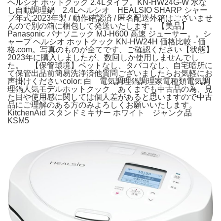
ヘルシオ ホットクック 2.4Lタイプ。KN-HW24G-W 水な
し自動調理鍋 2.4Lヘルシオ HEALSIO SHARP シャー
プ年式:2023年製 / 動作確認済 / 匿名配送外箱はございませ
んので別の箱に梱包して発送いたします。【美品】
Panasonic パナソニック MJ-H600 高速 ジューサー。。シ
ャープ ヘルシオ ホットクック KN-HW24H 価格比較 - 価
格.com。写真のものが全てです、ご確認ください【状態】
2023年に購入しましたが、数回しか使用しませんでし
た。 【保管環境】ペットなし、タバコなし、自宅暗所に
て保管出品前簡易洗浄済他質問ございましたらお気軽にお
声掛けくださいcolor: 白 電気調理鍋調理家電種類電気調
理鍋人気モデルホットクック あくまでも中古品の為、見
た目や使用感に関しては個人差があると思いますので中古
品にご理解のある方のみよろしくお願いいたします。
KitchenAid スタンドミキサー ホワイト ジャンク品
KSM5